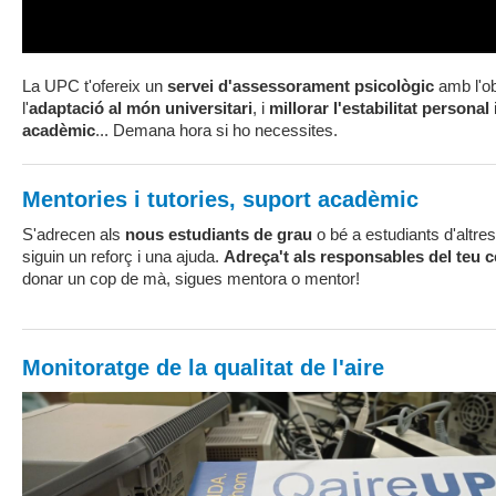
La UPC t'ofereix un
servei d'assessorament psicològic
amb l'ob
l'
adaptació al món universitari
, i
millorar l'estabilitat personal
acadèmic
... Demana hora si ho necessites.
Mentories i tutories, suport acadèmic
S'adrecen als
nous estudiants de grau
o bé a estudiants d'altre
siguin un reforç i una ajuda.
Adreça't als responsables del teu c
donar un cop de mà, sigues mentora o mentor!
Monitoratge de la qualitat de l'aire