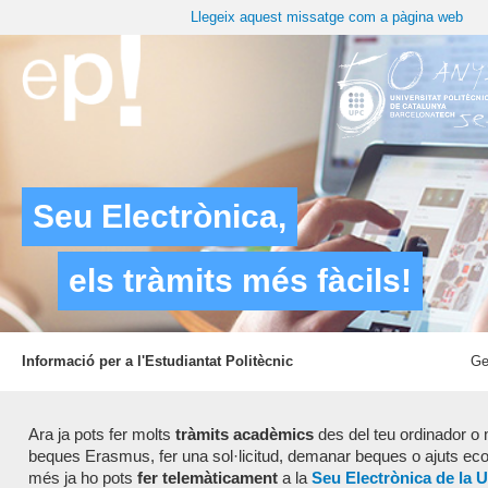
Llegeix aquest missatge com a pàgina web
Seu Electrònica,
els tràmits més fàcils!
Informació per a l'Estudiantat Politècnic
Ge
Ara ja pots fer molts
tràmits acadèmics
des del teu ordinador o m
beques Erasmus, fer una sol·licitud, demanar beques o ajuts econ
més ja ho pots
fer telemàticament
a la
Seu Electrònica de la 