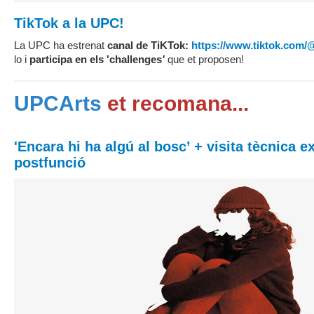
TikTok a la UPC!
La UPC ha estrenat
canal de TiKTok:
https://www.tiktok.com
lo i
participa en els 'challenges
'
que et proposen!
UPCArts
et recomana...
'Encara hi ha algú al bosc’ + visita tècnica e
postfunció