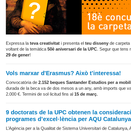
Expressa la
teva creativitat
i presenta el
teu disseny
de carpeta 
voltant de la temàtica
50è aniversari de la UPC
. Segur que tens m
29 de gener
!
Vols marxar d'Erasmus? Això t'interessa!
Convocatòria de
2.152 beques Santander Estudios per a mobil
durada de la beca va de dos mesos a un any, amb imports que van
2.000 €. Termini de sol·licitud fins al
15 de març.
9 doctorats de la UPC obtenen la considerac
programes d’excel·lència per AQU Catalunya
L’Agència per a la Qualitat de Sistema Universitari de Catalunya