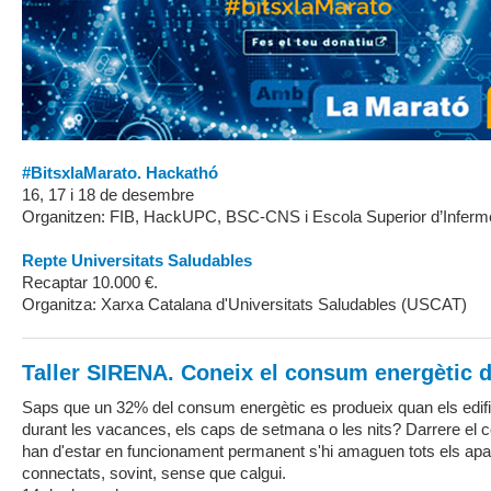
#BitsxlaMarato. Hackathó
16, 17 i 18 de desembre
Organitzen: FIB, HackUPC, BSC-CNS i Escola Superior d’Inferme
Repte Universitats Saludables
Recaptar 10.000 €.
Organitza: Xarxa Catalana d'Universitats Saludables (USCAT)
Taller SIRENA. Coneix el consum energètic de
Saps que un 32% del consum energètic es produeix quan els edific
durant les vacances, els caps de setmana o les nits? Darrere el
han d'estar en funcionament permanent s'hi amaguen tots els apa
connectats, sovint, sense que calgui.