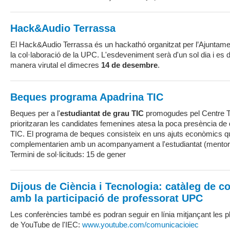
Hack&Audio Terrassa
El Hack&Audio Terrassa és un hackathó organitzat per l’Ajuntam
la col·laboració de la UPC. L'esdeveniment serà d'un sol dia i es
manera virutal el dimecres
14 de desembre
.
Beques programa Apadrina TIC
Beques per a l'
estudiantat de grau TIC
promogudes pel Centre T
prioritzaran les candidates femenines atesa la poca presència de 
TIC. El programa de beques consisteix en uns ajuts econòmics q
complementarien amb un acompanyament a l'estudiantat (mentori
Termini de sol·licituds: 15 de gener
Dijous de Ciència i Tecnologia: catàleg de c
amb la participació de professorat UPC
Les conferències també es podran seguir en línia mitjançant les pl
de YouTube de l'IEC:
www.youtube.com/comunicacioiec