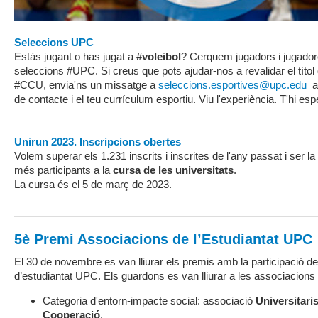
Seleccions UPC
Estàs jugant o has jugat a
#voleibol
? Cerquem jugadors i jugador
seleccions #UPC. Si creus que pots ajudar-nos a revalidar el títo
#CCU, envia'ns un missatge a
seleccions.esportives@upc.edu
am
de contacte i el teu currículum esportiu. Viu l'experiència. T'hi es
Unirun 2023. Inscripcions obertes
Volem superar els 1.231 inscrits i inscrites de l'any passat i ser l
més participants a la
cursa de les universitats
.
La cursa és el 5 de març de 2023.
5è Premi Associacions de l’Estudiantat UPC
El 30 de novembre es van lliurar els premis amb la participació d
d’estudiantat UPC. Els guardons es van lliurar a les associacion
Categoria d'entorn-impacte social: associació
Universitaris
Cooperació
.