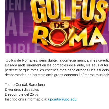
'Golfus de Roma' és, sens dubte, la comèdia musical més divertid
Basada molt lliurement en les comèdies de Plaute, els seus autors
perfecte perquè totes les escenes més esbojarrades i les situac
desbaratades es barregin amb grans cançons i números musical
Teatre Condal. Barcelona
Divendres i dissabtes
Descompte del 25 %
Inscripcions i informació a:
upcarts@upc.edu