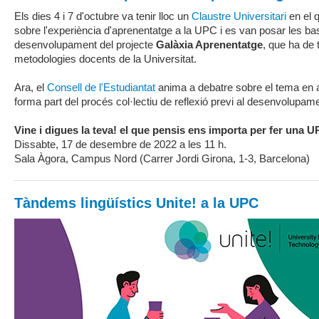
Els dies 4 i 7 d'octubre va tenir lloc un
Claustre Universitari
en el 
sobre l'experiència d'aprenentatge a la UPC i es van posar les ba
desenvolupament del projecte
Galàxia Aprenentatge
, que ha de
metodologies docents de la Universitat.
Ara, el
Consell de l'Estudiantat
anima a debatre sobre el tema en 
forma part del procés col·lectiu de reflexió previ al desenvolupam
Vine i digues la teva! el que pensis ens importa per fer una U
Dissabte, 17 de desembre de 2022 a les 11 h.
Sala Àgora, Campus Nord (Carrer Jordi Girona, 1-3, Barcelona)
Tàndems lingüístics Unite! a la UPC