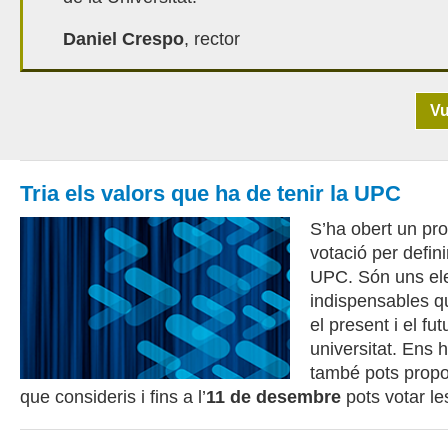
Daniel Crespo
, rector
Vu
Tria els valors que ha de tenir la UPC
S’ha obert un pro
votació per defini
UPC. Són uns el
indispensables qu
el present i el fu
universitat. Ens 
també pots propo
que consideris i fins a l’
11 de desembre
pots votar le