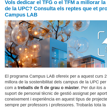
Vols dedicar el TFG o el TFM a millorar la 
de la UPC? Consulta els reptes que et pr
Campus LAB
El programa Campus LAB ofereix per a aquest curs 2
millora de la sostenibilitat dels campus de la UPC per 
com a
treballs de fi de grau o màster
. Per dur-los a
suport de personal tècnic de gestió assignat per apor
coneixement i experiència en aquest tipus de projectes
sempre per professors i professores. Trobaràs tota la 