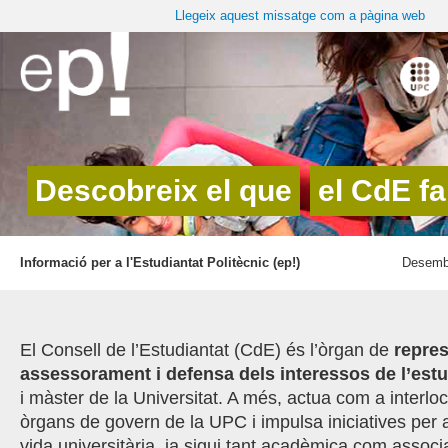
Llegeix aquest missatge com a pàgina web
Descobreix el que
el CdE fa
Informació per a l'Estudiantat Politècnic (ep!)
Desembr
El Consell de l’Estudiantat (CdE) és l’òrgan de
r
epres
assessorament i defensa dels interessos de l’estu
i màster de la Universitat. A més, actua com a interlo
òrgans de govern de la UPC i impulsa iniciatives per a
vida universitària, ja sigui tant acadèmica com associat