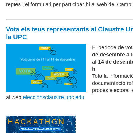
reptes i el formulari per participar-hi al web del Camp
EE
Vota els teus representants al Claustre Un
la UPC
El període de vot
de desembre a l
al 14 de desemb
h.
Tota la informació
documentació ref
procés electoral 
al web
eleccionsclaustre.upc.edu