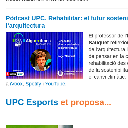
Pòdcast UPC. Rehabilitar: el futur sosten
l’arquitectura
El professor de 
Sauquet
reflexio
de l’arquitectura 
de pensar en la c
rehabilitació des 
de la sostenibilitat
el canvi climàtic.
a
iVoox
,
Spotify
i
YouTube
.
UPC Esports
et proposa...