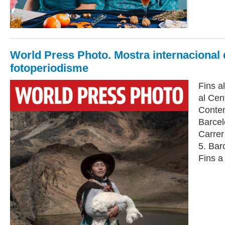
World Press Photo. Mostra internacional 
fotoperiodisme
Fins a
al Cen
Conte
Barce
Carrer
5. Bar
Fins a