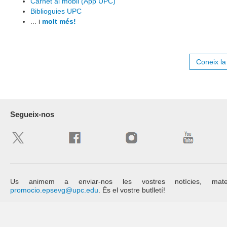
Carnet al mòbil (App UPC)
Biblioguies UPC
... i
molt més!
Coneix l
Segueix-nos
Us animem a enviar-nos les vostres notícies, mat
promocio.epsevg@upc.edu
. És el vostre butlletí!