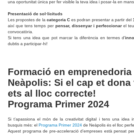
una oportunitat única per fer visible la teva idea i posar-la en mans
Presentació de sol·licituds
Les propostes de la
categoria C
es podran presentar a partir del
així que tens temps per
pensar, dissenyar i perfeccionar
el teu
convocatòria.
Si tens una idea que pot marcar la diferència en termes d'
inn
dubtis a participar-hi!
Formació en emprenedoria
Neàpolis: Si el cap et dona 
ets al lloc correcte!
Programa Primer 2024
Si t’apassiona el món de la creativitat digital i tens una idea 
busquis més: el
Programa Primer 2024
de Neàpolis és el lloc perfec
Aquest programa de pre-acceleració d’empreses està pensat per