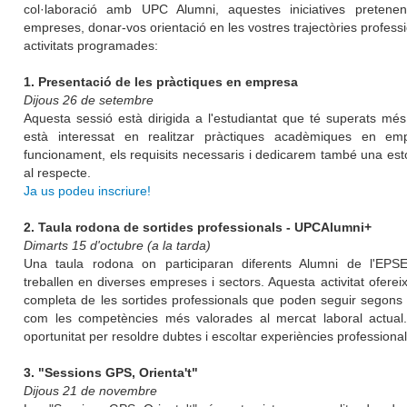
col·laboració amb UPC Alumni, aquestes iniciatives pretene
empreses, donar-vos orientació en les vostres trajectòries professi
activitats programades:
1. Presentació de les pràctiques en empresa
Dijous 26 de setembre
Aquesta sessió està dirigida a l'estudiantat que té superats més
està interessat en realitzar pràctiques acadèmiques en emp
funcionament, els requisits necessaris i dedicarem també una est
al respecte.
Ja us podeu inscriure!
2. Taula rodona de sortides professionals - UPCAlumni+
Dimarts 15 d'octubre (a la tarda)
Una taula rodona on participaran diferents Alumni de l'EPS
treballen en diverses empreses i sectors. Aquesta activitat ofereix
completa de les sortides professionals que poden seguir segons l
com les competències més valorades al mercat laboral actual
oportunitat per resoldre dubtes i escoltar experiències professional
3. "Sessions GPS, Orienta't"
Dijous 21 de novembre