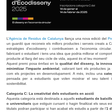
L’
Agència de Residus de Catalunya
llança una nova edició del
Pr
un guardó que reconeix els millors productes i serveis creats a 
estratègies d'ecodisseny i contribueixen a l'economia circular
fabricant o estudiant i tens una idea que podria millorar el compo
producte al llarg del seu cicle de vida, aquest és el teu moment!
Aquest premi posa èmfasi en la
qualitat del disseny, la innova
minimitzar l'impacte ambiental
, valorant tant els productes ja
com els projectes en desenvolupament. A més, inclou una
cate
pensada per a estudiants que volen mostrar el seu talent
sostenibilitat.
Categoria C: La creativitat dels estudiants en acció
Aquesta categoria està destinada a aquells
estudiants de batxille
o universitaris
que estiguin cursant o hagin finalitzat els seus es
titulats podran participar si han acabat els estudis a partir de l’
1 d