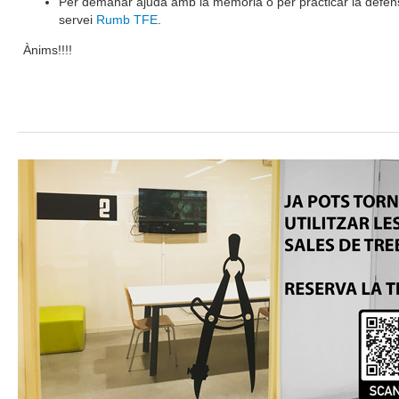
Per demanar ajuda amb la memòria o per practicar la defen
servei
Rumb TFE
.
Ànims!!!!