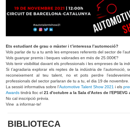
Ets estudiant de grau o màster i t’interessa l’automoció?
Vols parlar de tu a tu amb les empreses referents del sector de l’a
Vols guanyar premis i beques valorades en més de 25.000€?
Vols tenir visibilitat davant els professionals i les empreses de la i
Si t’agradaria explorar els reptes de la indústria de l’automoció, s
reconeixement al teu talent, no et pots perdre l’esdevenim
professionals del sector parlaran de tu a tu, el dia 19 de novembre.
La sessió informativa sobre l’
Automotive Talent Show 2021
i els
pre
Awards
tindrà lloc el
21 d'octubre a la Sala d'Actes de l'EPSEVG 
No cal inscripció prèvia.
Vine a informar-te!
BIBLIOTECA