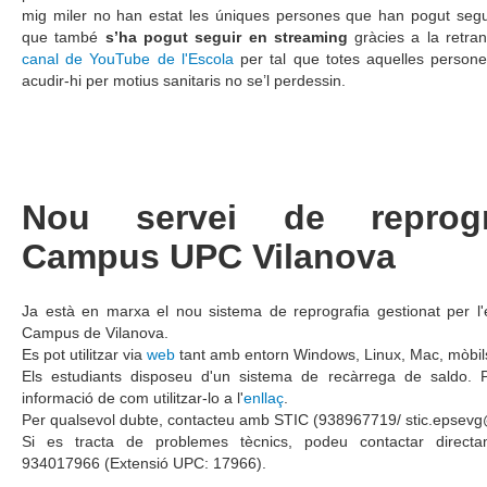
mig miler no han estat les úniques persones que han pogut segui
que també
s’ha pogut seguir en streaming
gràcies a la retran
canal de YouTube de l'Escola
per tal que totes aquelles person
acudir-hi per motius sanitaris no se’l perdessin.
Nou servei de reprogr
Campus UPC Vilanova
Ja està en marxa el nou sistema de reprografia gestionat per 
Campus de Vilanova.
Es pot utilitzar via
web
tant amb entorn Windows, Linux, Mac, mòbil
Els estudiants disposeu d'un sistema de recàrrega de saldo. P
informació de com utilitzar-lo a l'
enllaç
.
Per qualsevol dubte, contacteu amb STIC (938967719/ stic.epsev
Si es tracta de problemes tècnics, podeu contactar dire
934017966 (Extensió UPC: 17966).