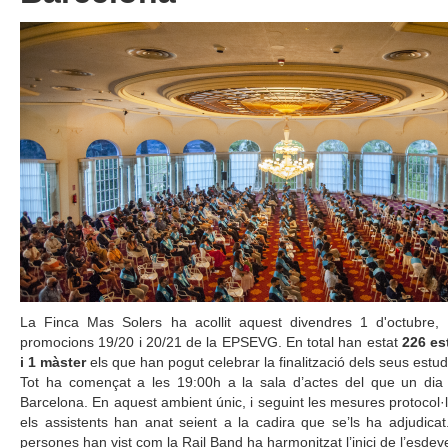
La Finca Mas Solers ha acollit aquest divendres 1 d'octubre, 
promocions 19/20 i 20/21 de la EPSEVG. En total han estat
226 es
i 1 màster
els que han pogut celebrar la finalització dels seus estud
Tot ha començat a les 19:00h a la sala d’actes del que un dia
Barcelona. En aquest ambient únic, i seguint les mesures protocol·l
els assistents han anat seient a la cadira que se’ls ha adjudicat
persones han vist com la Rail Band ha harmonitzat l’inici de l’esde