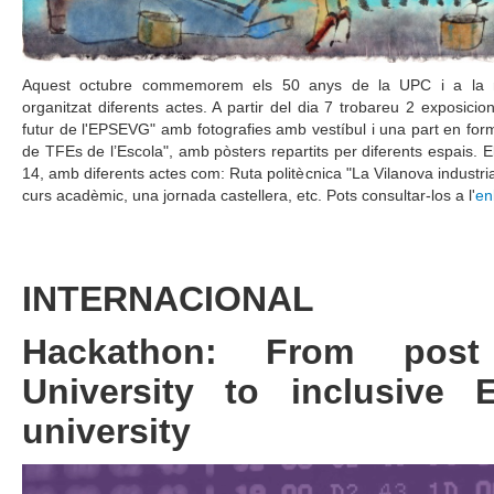
Aquest octubre commemorem els 50 anys de la UPC i a la n
organitzat diferents actes. A partir del dia 7 trobareu 2 exposicion
futur de l'EPSEVG" amb fotografies amb vestíbul i una part en format
de TFEs de l’Escola", amb pòsters repartits per diferents espais. El
14, amb diferents actes com: Ruta politècnica "La Vilanova industria
curs acadèmic, una jornada castellera, etc. Pots consultar-los a l'
en
INTERNACIONAL
Hackathon: From pos
University to inclusive 
university