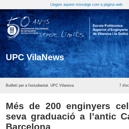
Llegeix aquest missatge com a pàgina web
UPC VilaNews
Butlletí per a l'estudiantat. UPC Vilanova
7 d'o
Més de 200 enginyers cel
seva graduació a l’antic 
Barcelona