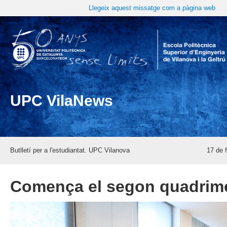
Llegeix aquest missatge com a pàgina web
UPC VilaNews
Butlletí per a l'estudiantat. UPC Vilanova
17 de f
Comença el segon quadrim