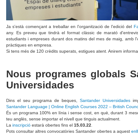
Ja s'està començant a treballar en l'organització de l'edició del
F
any. Es preveu que tindrà el format clàssic de marató d'entrevis
estudiants i empreses durant dos matins del mes de maig, amb l'o
pràctiques en empresa.
Si tens més de 120 crèdits superats, estigues atent. Anirem informa
Nous programes globals S
Universidades
Dins el seu programa de beques,
Santander Universidades
im
Santander Language | Online English Courses 2022 – British Counc
És un programa 100% en línia i sense cost, en què, durant 3 meso
teu anglès, sense importar el nivell que tinguis actualment.
La
inscripció
estarà obertes fins el
15.03.22
.
Pots consultar altres convocatòries Santander obertes a aquest
enl