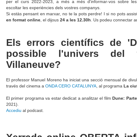
per el curs 2022-2023, a més a més d'informar-vos sobre les
escoltar les experiències dels vostres companys.
Si estàs pensant en marxar, no te la pots perdre! I si no pots assis
en format online
, el dijous
24 a les 12.30h
. Us podeu connectar 
Els errors científics de '
possible l'univers del
Villaneuve?
El professor Manuel Moreno ha iniciat una secció mensual de divul
través del cinema a
ONDA CERO CATALUNYA
, al programa
La ciu
El primer programa va estar dedicat a analitzar el film
Dune:
Parte
2021).
Accediu
al podcast.