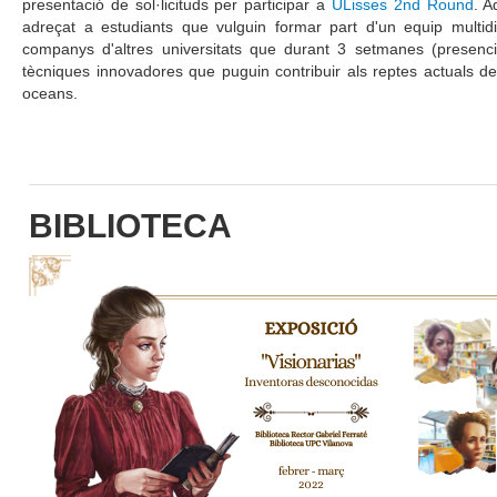
presentació de sol·licituds per participar a
ULisses 2nd Round
. A
adreçat a estudiants que vulguin formar part d'un equip multidis
companys d'altres universitats que durant 3 setmanes (presenc
tècniques innovadores que puguin contribuir als reptes actuals de l
oceans.
BIBLIOTECA