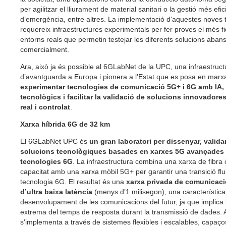
per agilitzar el lliurament de material sanitari o la gestió més efic
d’emergència, entre altres. La implementació d'aquestes noves 
requereix infraestructures experimentals per fer proves el més fi
entorns reals que permetin testejar les diferents solucions aban
comercialment.
Ara, això ja és possible al 6GLabNet de la UPC, una infraestruct
d’avantguarda a Europa i pionera a l’Estat que es posa en marx
experimentar tecnologies de comunicació 5G+ i 6G amb IA, 
tecnològics i facilitar la validació de solucions innovadore
real i controlat
.
Xarxa híbrida 6G de 32 km
El 6GLabNet UPC és
un gran laboratori per dissenyar, validar
solucions tecnològiques basades en xarxes 5G avançades i
tecnologies 6G
. La infraestructura combina una xarxa de fibra ò
capacitat amb una xarxa mòbil 5G+ per garantir una transició flu
tecnologia 6G. El resultat és una
xarxa privada de comunicac
d’ultra baixa latència
(menys d’1 milisegon), una característica
desenvolupament de les comunicacions del futur, ja que implica 
extrema del temps de resposta durant la transmissió de dades. 
s'implementa a través de sistemes flexibles i escalables, capaço