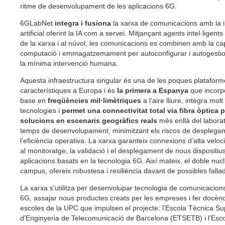
ritme de desenvolupament de les aplicacions 6G.
6GLabNet
integra i fusiona
la xarxa de comunicacions amb la in
artificial oferint la IA com a servei. Mitjançant agents intel·ligents
de la xarxa i al núvol, les comunicacions es combinen amb la ca
computació i emmagatzemament per autoconfigurar i autogestio
la mínima intervenció humana.
Aquesta infraestructura singular és una de les poques platafor
característiques a Europa i és
la primera a Espanya
que incorp
base en
freqüències mil·limètriques
a l’aire lliure, integra mol
tecnologies i
permet una connectivitat total via fibra òptica p
solucions en escenaris geogràfics reals
més enllà del laborat
temps de desenvolupament, minimitzant els riscos de desplegame
l’eficiència operativa. La xarxa garanteix connexions d’alta velocita
al monitoratge, la validació i el desplegament de nous dispositius
aplicacions basats en la tecnologia 6G. Així mateix, el doble nuc
campus, ofereix robustesa i resiliència davant de possibles falla
La xarxa s’utilitza per desenvolupar tecnologia de comunicacion
6G, assajar nous productes creats per les empreses i fer docènc
escoles de la UPC que impulsen el projecte: l’Escola Tècnica Su
d’Enginyeria de Telecomunicació de Barcelona (ETSETB) i l’Esco