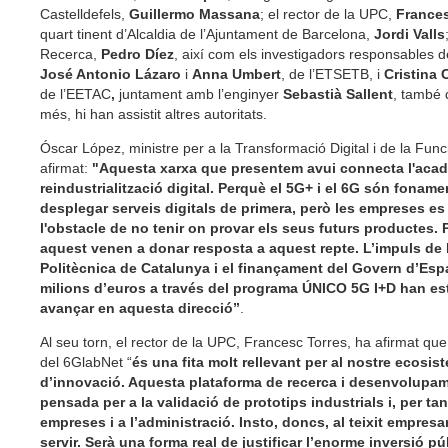
Castelldefels,
Guillermo Massana
; el rector de la UPC,
Frances
quart tinent d’Alcaldia de l’Ajuntament de Barcelona,
Jordi Valls
Recerca,
Pedro Díez
, així com els investigadors responsables d
José Antonio Lázaro
i
Anna Umbert
, de l’ETSETB, i
Cristina 
de l’EETAC
,
juntament amb l’enginyer
Sebastià Sallent
, també 
més, hi han assistit altres autoritats.
Óscar López, ministre per a la Transformació Digital i de la Func
afirmat:
"Aquesta xarxa que presentem avui connecta l'aca
reindustrialització digital. Perquè el 5G+ i el 6G són fonamen
desplegar serveis digitals de primera, però les empreses e
l'obstacle de no tenir on provar els seus futurs productes.
aquest venen a donar resposta a aquest repte. L’impuls de l
Politècnica de Catalunya i el finançament del Govern d’Es
milions d’euros a través del programa ÚNICO 5G I+D han est
avançar en aquesta direcció”
.
Al seu torn, el rector de la UPC, Francesc Torres, ha afirmat que
del 6GlabNet “
és una fita molt rellevant per al nostre ecosis
d’innovació. Aquesta plataforma de recerca i desenvolupam
pensada per a la validació de prototips industrials i, per tan
empreses i a l’administració. Insto, doncs, al teixit empresari
servir. Serà una forma real de justificar l’enorme inversió p