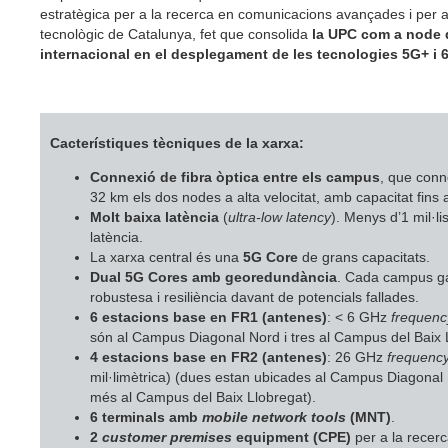
estratègica per a la recerca en comunicacions avançades i per a
tecnològic de Catalunya, fet que consolida
la UPC com a node 
internacional en el desplegament de les tecnologies 5G+ i 
Cacterístiques tècniques de la xarxa:
Connexió de fibra òptica entre els campus
, que conn
32 km els dos nodes a alta velocitat, amb capacitat fins 
Molt baixa latència
(
ultra-low latency
). Menys d’1 mil·l
latència.
La xarxa central és una
5G Core
de grans capacitats.
Dual 5G Cores amb georedundància
. Cada campus ga
robustesa i resiliència davant de potencials fallades.
6 estacions base en FR1 (antenes)
: < 6 GHz
frequenc
són al Campus Diagonal Nord i tres al Campus del Baix 
4 estacions base en FR2 (antenes)
: 26 GHz
frequenc
mil·limètrica) (dues estan ubicades al Campus Diagonal
més al Campus del Baix Llobregat).
6 terminals amb
mobile network tools
(MNT)
.
2
customer premises
equipment (CPE)
per a la recer