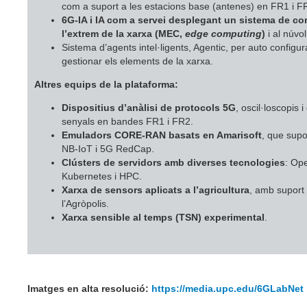
com a suport a les estacions base (antenes) en FR1 i F
6G-IA i IA com a servei desplegant un sistema de c
l’extrem de la xarxa (MEC,
edge computing
)
i al núvo
Sistema d’agents intel·ligents, Agentic, per auto configur
gestionar els elements de la xarxa.
Altres equips de la plataforma:
Dispositius d’anàlisi de protocols 5G
, oscil·loscopis
senyals en bandes FR1 i FR2.
Emuladors CORE-RAN basats en Amarisoft
, que sup
NB-IoT i 5G RedCap.
Clústers de servidors amb diverses tecnologies
: Op
Kubernetes i HPC.
Xarxa de sensors aplicats a l’agricultura
, amb suport
l’Agròpolis.
Xarxa sensible al temps (TSN) experimental
.
Imatges en alta resolució:
https://media.upc.edu/6GLabNet