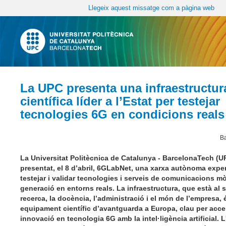
Llegeix aquest missatge com a pàgina web
La UPC presenta una infraestructur
científica líder a l’Estat per testejar
tecnologies 6G en condicions real
Ba
La Universitat Politècnica de Catalunya - BarcelonaTech (U
presentat, el 8 d’abril, 6GLabNet, una xarxa autònoma expe
testejar i validar tecnologies i serveis de comunicacions mò
generació en entorns reals. La infraestructura, que està al s
recerca, la docència, l’administració i el món de l’empresa, 
equipament científic d’avantguarda a Europa, clau per accel
innovació en tecnologia 6G amb la intel·ligència artificial. 