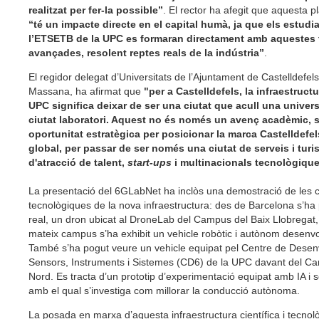
realitzat per fer-la possible”
. El rector ha afegit que aquesta 
“té un impacte directe en el capital humà, ja que els estudi
l’ETSETB de la UPC es formaran directament amb aquestes 
avançades, resolent reptes reals de la indústria”
.
El regidor delegat d’Universitats de l’Ajuntament de Castelldefel
Massana, ha afirmat que
"per a Castelldefels, la infraestruc
UPC significa deixar de ser una ciutat que acull una univers
ciutat laboratori. Aquest no és només un avenç acadèmic, 
oportunitat estratègica per posicionar la marca Castelldefel
global, per passar de ser només una ciutat de serveis i turi
d'atracció de talent,
start-ups
i multinacionals tecnològiqu
La presentació del 6GLabNet ha inclòs una demostració de les c
tecnològiques de la nova infraestructura: des de Barcelona s’ha 
real, un dron ubicat al DroneLab del Campus del Baix Llobregat,
mateix campus s’ha exhibit un vehicle robòtic i autònom desenv
També s’ha pogut veure un vehicle equipat pel Centre de Dese
Sensors, Instruments i Sistemes (CD6) de la UPC davant del C
Nord. Es tracta d’un prototip d’experimentació equipat amb IA i 
amb el qual s’investiga com millorar la conducció autònoma.
La posada en marxa d’aquesta infraestructura científica i tecnolò