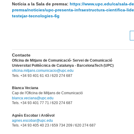
Notícia a la Sala de premsa
:
https://www.upc.edu/ca/sala-de
premsa/noticies/upc-presenta-infraestructura-cientifica-lide
testejar-tecnologies-6g
Contacte
Oficina de Mitjans de Comunicació- Servei de Comunicació
Universitat Politècnica de Catalunya - BarcelonaTech (UPC)
oficina.mitjans.comunicacio@upc.edu
Tels. +34 93 401 61 43
/ 620 274 687
Blanca Veciana
Cap de l'Oficina de Mitjans de Comunicació
blanca.veciana@upc.edu
Tels. +34 93 401 77 71 / 620 274 687
Agnès Escobar i Ardèvol
agnes.escobar@upc.edu
Tels. +34 93 405 40 23 / 659 734 209 / 620 274 687