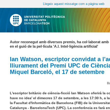
Llegeix aquest missatge com a pàgina web
Autor
reconegut amb diversos premis, ha col·laborat amb
en el guió de la pel·lícula 'A.I. Intel·ligència artificial'
Ian Watson, escriptor convidat a l'a
lliurament del Premi UPC de Ciènci
Miquel Barceló, el 17 de setembre
Ba
L'escriptor britànic de ciència-ficció Ian Watson oferirà la c
have no idea' el dimecres 17 de setembre, a les 17:30 h, a la
la Facultat d'Informàtica de Barcelona (FIB) de la Universita
Catalunya - BarcelonaTech (UPC). La conferència es farà en