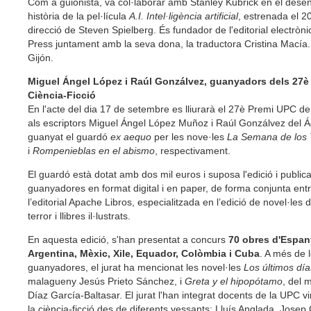
Com a guionista, va col·laborar amb Stanley Kubrick en el dese
història de la pel·lícula
A.I. Intel·ligència artificial
, estrenada el 2
direcció de Steven Spielberg. És fundador de l'editorial electròn
Press juntament amb la seva dona, la traductora Cristina Macía.
Gijón.
Miguel Ángel López i Raúl Gonzálvez, guanyadors dels 27è
Ciència-Ficció
En l'acte del dia 17 de setembre es lliurarà el 27è Premi UPC de
als escriptors Miguel Ángel López Muñoz i Raúl Gonzálvez del Á
guanyat el guardó
ex aequo
per les nove·les
La Semana de los
i
Rompenieblas en el abismo
, respectivament.
El guardó està dotat amb dos mil euros i suposa l'edició i public
guanyadores en format digital i en paper, de forma conjunta entr
l’editorial Apache Libros, especialitzada en l’edició de novel·les d
terror i llibres il·lustrats.
En aquesta edició, s'han presentat a concurs
70 obres d'Espan
Argentina, Mèxic, Xile, Equador, Colòmbia i Cuba
. A més de 
guanyadores, el jurat ha mencionat les novel·les
Los últimos día
malagueny Jesús Prieto Sánchez, i
Greta y el hipopótamo
, del 
Díaz García-Baltasar. El jurat l'han integrat docents de la UPC v
la ciència-ficció des de diferents vessants: Lluís Anglada, Jose