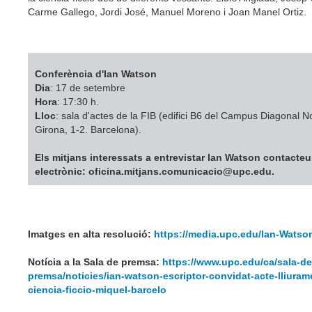
Carme Gallego, Jordi José, Manuel Moreno i Joan Manel Ortiz.
Conferència d'Ian Watson
Dia
: 17 de setembre
Hora
: 17:30 h.
Lloc
: sala d'actes de la FIB (edifici B6 del Campus Diagonal No
Girona, 1-2. Barcelona).
Els mitjans interessats a entrevistar Ian Watson contacteu
electrònic: oficina.mitjans.comunicacio@upc.edu.
Imatges en alta resolució:
https://media.upc.edu/Ian-Watso
Notícia a la Sala de premsa:
https://www.upc.edu/ca/sala-de
premsa/noticies/ian-watson-escriptor-convidat-acte-lliuram
ciencia-ficcio-miquel-barcelo