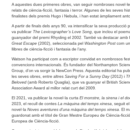
A aquestes dues primeres obres, van seguir nombroses novel·les
relats de ciència-ficció, fantasia i terror. Algunes de les seves hi
finalistes dels premis Hugo i Nebula, i han estat àmpliament ant
A partir de finals dels anys 90, va intensificar la seva producció 
va publicar
The Lexicographer’s Love Song
, que inclou el poe
guanyador del premi Rhysling el 2002. També va destacar amb l
Great Escape
(2002), seleccionada pel
Washington Post
com un 
llibres de ciència-ficció i fantasia de l’any.
Watson ha participat com a escriptor convidat en nombrosos festi
convencions internacionals. És fundador del Northampton Scienc
Group, d’on va sorgir la NewCon Press. Aquesta editorial ha publ
les seves obres, entre altres
Saving For a Sunny Day
(2012) i
Th
Beloved
(amb Roberto Quaglia), que va guanyar el British Scienc
Association Award al millor relat curt del 2009.
El 2021, va publicar la novel·la curta
El monstre, la sirena i el 
2023, el recull de contes
La màquina del temps xinesa
, seguit e
novel·la
Noves aventures d'una màquina del temps xinesa
. El m
guardonat amb el títol de Gran Mestre Europeu de Ciència-ficció
Europea de Ciència-ficció.