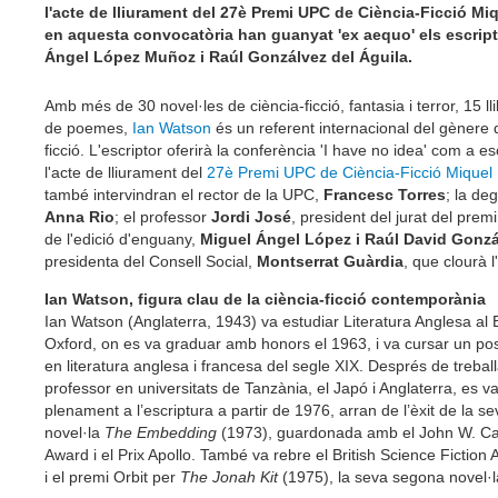
l'acte de lliurament del 27è Premi UPC de Ciència-Ficció Mi
en aquesta convocatòria han guanyat 'ex aequo' els escrip
Ángel López Muñoz i Raúl Gonzálvez del Águila.
Amb més de 30 novel·les de ciència-ficció, fantasia i terror, 15 lli
de poemes,
Ian Watson
és un referent internacional del gènere d
ficció. L'escriptor oferirà la conferència 'I have no idea' com a es
l'acte de lliurament del
27è Premi UPC de Ciència-Ficció Miquel 
també intervindran el rector de la UPC,
Francesc Torres
; la de
Anna Rio
; el professor
Jordi José
, president del jurat del prem
de l'edició d'enguany,
Miguel Ángel López i Raúl David Gonzá
presidenta del Consell Social,
Montserrat Guàrdia
, que clourà l
Ian Watson, figura clau de la ciència-ficció contemporània
Ian Watson (Anglaterra, 1943) va estudiar Literatura Anglesa al B
Oxford, on es va graduar amb honors el 1963, i va cursar un po
en literatura anglesa i francesa del segle XIX. Després de trebal
professor en universitats de Tanzània, el Japó i Anglaterra, es v
plenament a l’escriptura a partir de 1976, arran de l’èxit de la s
novel·la
The Embedding
(1973), guardonada amb el John W. C
Award i el Prix Apollo. També va rebre el British Science Fiction
i el premi Orbit per
The Jonah Kit
(1975), la seva segona novel·l