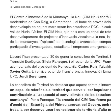
Guitart,
i el vicerector Jordi-Berenguer
El Centre d’Innovació de la Muntanya i la Neu (CIM Neu) tindrà la 
modernista de Can Roig, a Camprodon, i el banc de proves dels
desenvolupin en aquest marc seran les estacions d’FGC ubicades
Vall de Núria i Vallter. El CIM Neu, que neix com un espai de refe
desenvolupament de projectes d’innovació vinculats a la neu, la
de les muntanyes i l’aplicació de tecnologies avançades, compt
participació d’investigadors, estudiants i empreses emergents d
L’acord l’han presentat el 30 de gener la consellera de Territori, 
Transició Ecològica,
Sílvia Paneque
, i el rector de la UPC,
Fran
acompanyats del president de Ferrocarrils,
Carles Ruiz
; l’alca
Xavier Guitart
, i el vicerector de Transferència, Innovació i Em
UPC,
Jordi Berenguer
.
La consellera de Territori ha destacat que aquest centre d’innov
un espai de referència al territori que serveixi per impulsar
contribueixin a l’adaptació al canvi climàtic de les estacion
muntanya”
. Per a Paneque,
“la creació del CIM Neu forma pa
d’acció de l’Estratègia del Pirineu aprovat pel Govern, amb 
treballa per desenvolupar i cohesionar els territoris d’alta