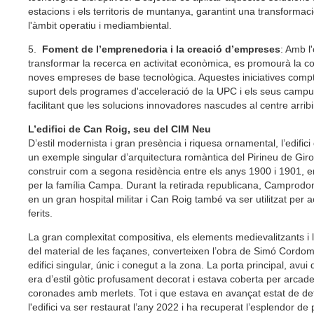
estacions i els territoris de muntanya, garantint una transformaci
l'àmbit operatiu i mediambiental.
5.
Foment de l’emprenedoria i la creació d’empreses
: Amb l
transformar la recerca en activitat econòmica, es promourà la co
noves empreses de base tecnològica. Aquestes iniciatives comp
suport dels programes d'acceleració de la UPC i els seus campus 
facilitant que les solucions innovadores nascudes al centre arribi
L’edifici de Can Roig, seu del CIM Neu
D’estil modernista i gran presència i riquesa ornamental, l’edific
un exemple singular d’arquitectura romàntica del Pirineu de Gir
construir com a segona residència entre els anys 1900 i 1901, e
per la família Campa. Durant la retirada republicana, Camprodon
en un gran hospital militar i Can Roig també va ser utilitzat per a
ferits.
La gran complexitat compositiva, els elements medievalitzants i
del material de les façanes, converteixen l’obra de Simó Cordo
edifici singular, únic i conegut a la zona. La porta principal, avu
era d’estil gòtic profusament decorat i estava coberta per arc
coronades amb merlets. Tot i que estava en avançat estat de de
l'edifici va ser restaurat l’any 2022 i ha recuperat l’esplendor de 