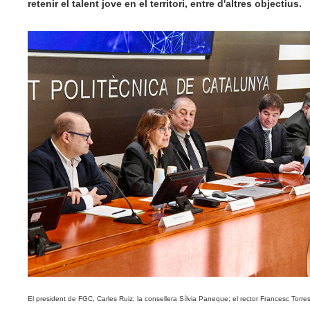
retenir el talent jove en el territori, entre d'altres objectius.
El president de FGC, Carles Ruiz; la consellera Sílvia Paneque; el rector Francesc Torres;