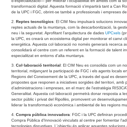
d'especialització— per millorar l'ocupabilitat en àmbits com la sost
transformació digital. Aquesta formació s'impartirà tant a Can R
de la UPC i FGC, obrint-se també a professionals i empreses de
2.
Reptes tecnològics
: El CIM Neu impulsarà solucions innova
reptes actuals de la muntanya, com la descarbonització, la gestió 
neu i la seguretat. Aprofitant l'arquitectura de dades
UPCxels
(pr
la UPC, es crearà un ecosistema digital per monitorar el canvi clim
energètica. Aquesta col·laboració no només generarà recerca a
consolidarà el centre com un referent en la formació de talent i
especialitzat en entorns d'alta muntanya.
3.
Col·laboració territorial
: El CIM Neu es consolida com un no
territorial, mitjançant la participació de FGC i els agents locals 
Regions del Coneixement de la UPC, a través del qual es dese
propostes que responen a iniciatives sorgides del territori, amb p
d’administracions i empreses, en el marc de l'estratègia RIS3CA
Generalitat. Aquesta col·laboració permetrà donar resposta a les
sector públic i privat del Ripollès, promovent un desenvolupamen
liderar la transformació econòmica i ambiental de les regions 
4.
Compra pública innovadora
: FGC i la UPC definiran proce
Compra Pública d'Innovació vinculats al centre per fomentar l'ad
tecnologies disruptives. L'objectiu és aplicar aquestes solucions 