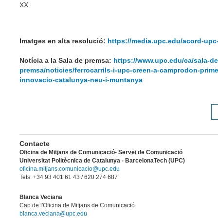
XX.
Imatges en alta resolució:
https://media.upc.edu/acord-upc
Notícia a la Sala de premsa:
https://www.upc.edu/ca/sala-de
premsa/noticies/ferrocarrils-i-upc-creen-a-camprodon-prime
innovacio-catalunya-neu-i-muntanya
Contacte
Oficina de Mitjans de Comunicació- Servei de Comunicació
Universitat Politècnica de Catalunya - BarcelonaTech (UPC)
oficina.mitjans.comunicacio@upc.edu
Tels. +34 93 401 61 43
/ 620 274 687
Blanca Veciana
Cap de l'Oficina de Mitjans de Comunicació
blanca.veciana@upc.edu