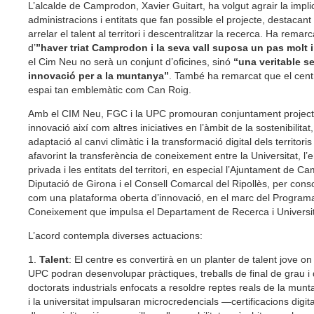
L’alcalde de Camprodon, Xavier Guitart, ha volgut agrair la impli
administracions i entitats que fan possible el projecte, destacant
arrelar el talent al territori i descentralitzar la recerca. Ha remarc
d’
”haver triat Camprodon i la seva vall suposa un pas molt 
el Cim Neu no serà un conjunt d’oficines, sinó
“una veritable se
innovació per a la muntanya”
. També ha remarcat que el cent
espai tan emblemàtic com Can Roig.
Amb el CIM Neu, FGC i la UPC promouran conjuntament projecte
innovació així com altres iniciatives en l’àmbit de la sostenibilitat,
adaptació al canvi climàtic i la transformació digital dels territor
afavorint la transferència de coneixement entre la Universitat, l’
privada i les entitats del territori, en especial l’Ajuntament de C
Diputació de Girona i el Consell Comarcal del Ripollès, per cons
com una plataforma oberta d’innovació, en el marc del Program
Coneixement que impulsa el Departament de Recerca i Universit
L’acord contempla diverses actuacions:
1.
Talent
: El centre es convertirà en un planter de talent jove on
UPC podran desenvolupar pràctiques, treballs de final de grau i 
doctorats industrials enfocats a resoldre reptes reals de la mu
i la universitat impulsaran microcredencials —certificacions digita