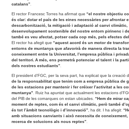
catalans”
.
El rector Francesc Torres ha afirmat que
“el nostre objectiu c
és clar: dotar el país de les eines necessàries per afrontar e
descarbonització, la mitigació i adaptació al canvi climàtic, i
desenvolupament sostenible del nostre entorn pirinenc i 
també es veu afectat, potser cada cop més, pels efectes del
El rector ha afegit que
“aquest acord és un motor de transfo
entorns de muntanya que afavorirà de manera directa la tra
coneixement entre la Universitat, l’empresa pública i privada,
del territori. A més, ens permetrà potenciar el talent i la part
dels nostres estudiants”
.
El president d’FGC, per la seva part, ha explicat que la creació 
de la responsabilitat que tenim com a empresa pública de ga
de les estacions per mantenir i fer créixer l’activitat a les 
muntanya"
. Ruiz ha apuntat que actualment les estacions d’F
del PIB de les comarques on estan ubicades.
“Hem de mirar cap
moment de reptes, com és el canvi climàtic, però també d’o
és tot l’àmbit tecnològic i d’innovació”
, ha dit. I ha afegit:
“H
amb situacions canviants i això necessita de coneixement, 
recerca de solucions als nous reptes”
.