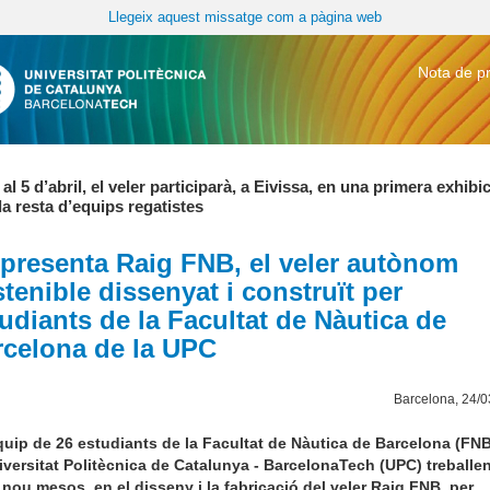
Llegeix aquest missatge com a pàgina web
Nota de p
 al 5 d’abril, el veler participarà, a Eivissa, en una primera exhibi
a resta d’equips regatistes
presenta Raig FNB, el veler autònom
tenible dissenyat i construït per
udiants de la Facultat de Nàutica de
rcelona de la UPC
Barcelona, 24/
uip de 26 estudiants de la Facultat de Nàutica de Barcelona (FNB
iversitat Politècnica de Catalunya - BarcelonaTech (UPC) treballe
 nou mesos, en el disseny i la fabricació del veler Raig FNB, per