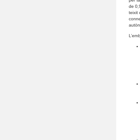
de 0,
teixi
conne
autò
L’emb