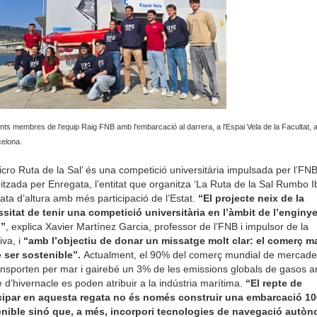
nts membres de l'equip Raig FNB amb l'embarcació al darrera, a l'Espai Vela de la Facultat, a
celona.
icro Ruta de la Sal’ és una competició universitària impulsada per l’FNB
itzada per Enregata, l’entitat que organitza ‘La Ruta de la Sal Rumbo Ib
gata d’altura amb més participació de l’Estat.
“El projecte neix de la
sitat de tenir una competició universitària en l’àmbit de l’enginye
l”
, explica Xavier Martínez Garcia, professor de l’FNB i impulsor de la
tiva, i
“amb l’objectiu de donar un missatge molt clar: el comerç ma
 ser sostenible”.
Actualment, el 90% del comerç mundial de mercade
ansporten per mar i gairebé un 3% de les emissions globals de gasos 
e d’hivernacle es poden atribuir a la indústria marítima.
“El repte de
cipar en aquesta regata no és només construir una embarcació 1
nible sinó que, a més, incorpori tecnologies de navegació autòn