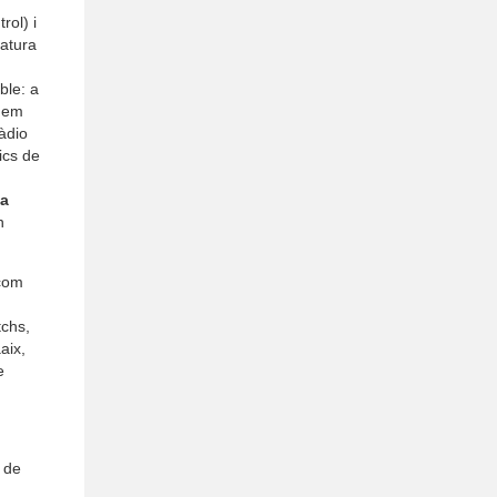
rol) i
ratura
ble: a
òdem
àdio
ics de
ia
n
 com
tchs,
aix,
e
i de