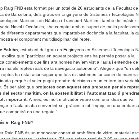
ip Raig FNB està format per un total de 26 estudiants de la Facultat de
ca de Barcelona, dels graus en Enginyeria de Sistemes i Tecnologies N
cnologies Marines i en Nàutica i Transport Marítim i també del màster 
yeria Naval i Oceànica, i ha comptat amb el suport de molts professor
 de diferents departaments que imparteixen docència a la facultat, la q
mostra el component multidisciplinar del repte.
le Fabián
, estudiant del grau en Enginyeria en Sistemes i Tecnologia N
, explica que “participar en aquest projecte ens ha permès posar a la
ica coneixements que fins ara només havíem vist a l’aula i entendre de
ra mà els reptes reals de la navegació autònoma”. Afegeix que “un del
 reptes ha estat aconseguir que tots els sistemes funcionin de manera
inada perquè el veler pugui prendre decisions en un entorn tan variab
r. És per això que
projectes com aquest ens preparen per als repte
s del sector marítim, on la sostenibilitat i l’automatització prendr
olt important
. A més, és molt motivador veure com una idea que va
çar a l’aula acaba convertint-se, gràcies a tot l’equip, en una embarca
que competirà en una regata.”
és el Raig FNB?
ler Raig FNB és un monocasc construït amb fibra de vidre, material esco
a seva lleugeresa i resistència. Té una eslora total de 2,95 m, una amp