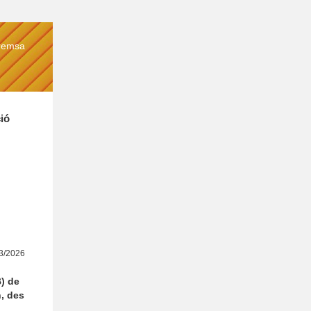
remsa
ció
03/2026
) de
n, des