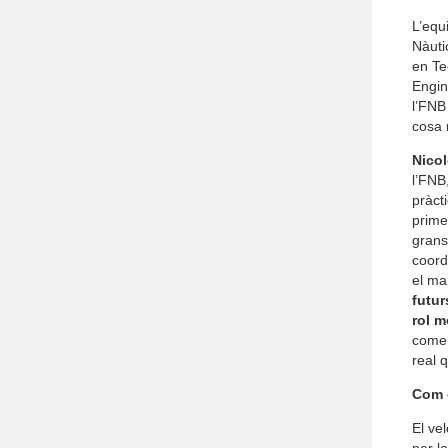
L’equ
Nàuti
en Te
Engin
l’FNB
cosa 
Nico
l’FNB
pràct
prime
grans
coord
el ma
futur
rol m
comen
real 
Com 
El ve
per l