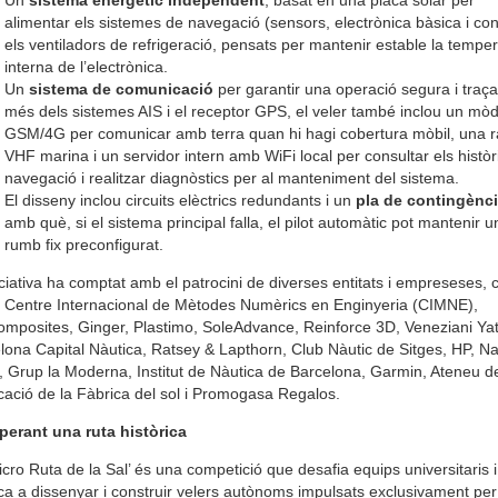
alimentar els sistemes de navegació (sensors, electrònica bàsica i cont
els ventiladors de refrigeració, pensats per mantenir estable la tempe
interna de l’electrònica.
Un
sistema de comunicació
per garantir una operació segura i traça
més dels sistemes AIS i el receptor GPS, el veler també inclou un m
GSM/4G per comunicar amb terra quan hi hagi cobertura mòbil, una r
VHF marina i un servidor intern amb WiFi local per consultar els històr
navegació i realitzar diagnòstics per al manteniment del sistema.
El disseny inclou circuits elèctrics redundants i un
pla de contingènc
amb què, si el sistema principal falla, el pilot automàtic pot mantenir u
rumb fix preconfigurat.
iciativa ha comptat amb el patrocini de diverses entitats i empreseses,
l Centre Internacional de Mètodes Numèrics en Enginyeria (CIMNE),
mposites, Ginger, Plastimo, SoleAdvance, Reinforce 3D, Veneziani Ya
lona Capital Nàutica, Ratsey & Lapthorn, Club Nàutic de Sitges, HP, Na
, Grup la Moderna, Institut de Nàutica de Barcelona, Garmin, Ateneu d
cació de la Fàbrica del sol i Promogasa Regalos.
erant una ruta històrica
icro Ruta de la Sal’ és una competició que desafia equips universitaris 
ca a dissenyar i construir velers autònoms impulsats exclusivament per