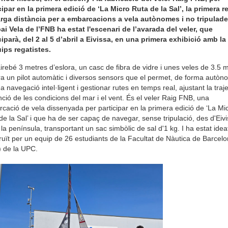
cipar en la primera edició de ‘La Micro Ruta de la Sal’, la primera r
arga distància per a embarcacions a vela autònomes i no tripulade
ai Vela de l’FNB ha estat l'escenari de l’avarada del veler, que
ciparà, del 2 al 5 d’abril a Eivissa, en una primera exhibició amb la
ips regatistes.
irebé 3 metres d’eslora, un casc de fibra de vidre i unes veles de 3.5 
ra un pilot automàtic i diversos sensors que el permet, de forma autòn
a navegació intel·ligent i gestionar rutes en temps real, ajustant la traj
nció de les condicions del mar i el vent. És el veler Raig FNB, una
cació de vela dissenyada per participar en la primera edició de ‘La Mi
de la Sal’ i que ha de ser capaç de navegar, sense tripulació, des d'Eiv
 la península, transportant un sac simbòlic de sal d'1 kg. I ha estat ideat
ruït per un equip de 26 estudiants de la Facultat de Nàutica de Barcel
 de la UPC.