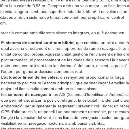
90 m i un calat de 0,98 m. Compta amb una vela major i un floc, fetes
t de vela lleugera i amb una superfície total de 3,50 m². Les veles estan
ctades amb un sistema de trimat combinat, per simplificar el control
nom.
arcació compta amb diferents sistemes integrats, en què destaquen:
El
sistema de control autònom híbrid
, que combina un pilot automàt
qual acciona directament el timó i rep ordres de rumb i navegació, a
unitat de control pròpia. Aquesta unitat gestiona l’enviament de les ord
pilot automàtic, el processament de les dades dels sensors i la naveg
autònoma, centralitzant tota la informació del rumb, el vent, la posició 
l’entorn per generar decisions en temps real.
L’
actuador lineal de les veles
, dissenyat per proporcionar la força
necessària per moure l’escota principal i que permet caçar i amollar la
major i el floc simultàniament amb un sol mecanisme.
Els
sensors de navegació
: un AIS (Sistema d’Identificació Automàtica
que permet visualitzar la posició, el rumb, la velocitat i la identitat d’un
embarcació, per augmentar la seguretat i prevenir col·lisions; un rece
GPS d’alta precisió; un penell i un anemòmetre ultrasònic, per mesura
l’angle i la velocitat del vent, i uns llums de navegació tricolor, per gara
visibilitat en la navegació nocturna o amb baixa visibilitat.
Un
sistema energètic independent
, basat en una placa solar per