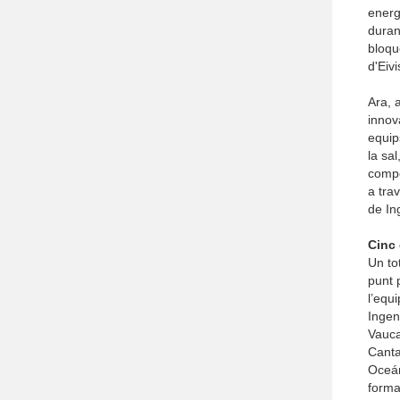
energ
duran
bloqu
d'Eiv
Ara, 
innov
equip
la sa
compe
a tra
de In
Cinc 
Un to
punt 
l’equ
Ingen
Vauca
Canta
Oceán
forma