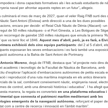
empodera i dona capacitats formatives als i les actuals estudiants de n
inyeria naval per afrontar aquests reptes en un futur”
,
afegeix.
ta culminarà el mes de març de 2027, quan el veler Raig FNB surti des 
Nàutic Sant Antoni (Eivissa) amb direcció a una de les dues possibles
nacions, encara per decidir: el Reial Club Nàutic de Dénia (Alacant) -un
regut de 50 milles nàutiques- o el Port Ginesta, a Les Botigues de Sitge
n recorregut de gairebé 150 milles nàutiques que emula la primera ‘R
’ que va tenir lloc el 1846.
Aquest mes d’abril, però, ja es farà, a Eiv
rimera exhibició dels cinc equips participants
: del 2 al 5 d’abril, el
cipants exposaran les seves embarcacions i es farà també una exposici
ació autònoma a la Bahia de Sant Antoni de Portmany.
 Antonio Moreno
, degà de l’FNB, destaca que “el projecte neix dins de
xt acadèmic i tecnològic de la Facultat de Nàutica de Barcelona, amb
ectiu d’explorar l’aplicació d’embarcacions autònomes de petita escala e
ació i reproducció d’una ruta marítima inspirada en els antics itineraris
cials de la sal, combinant coneixement nàutic, enginyeria naval, electr
temes de control, amb una dimensió històrica i educativa”. I ha afegit qu
uesta manera, la regata es converteix
en una plataforma educativa i
imental que connecta el patrimoni marítim mediterrani amb les
ologies emergents de la navegació autònoma
, reforçant el paper de
tat com a centre de recerca i innovació en l’àmbit marítim”.