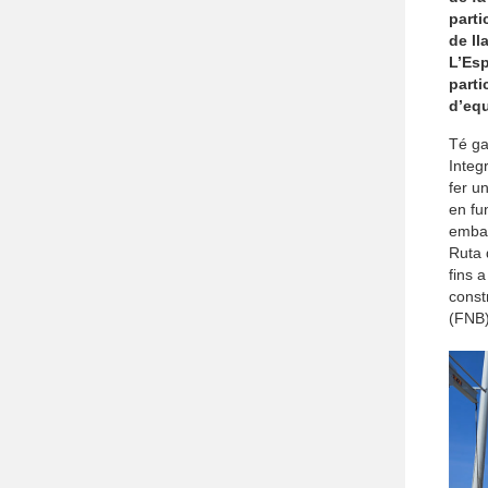
parti
de ll
L’Esp
parti
d’equ
Té ga
Integ
fer un
en fu
embar
Ruta 
fins a
const
(FNB)