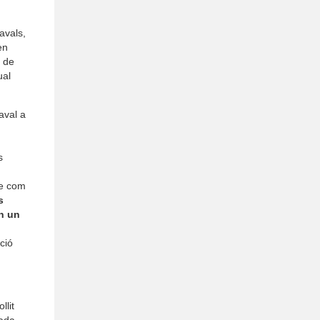
avals,
en
s de
ual
aval a
s
le com
s
an un
ció
llit
lada