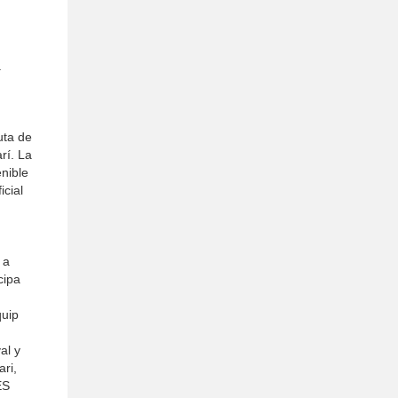
.
uta de
rí. La
enible
icial
 a
cipa
quip
al y
ari,
ES