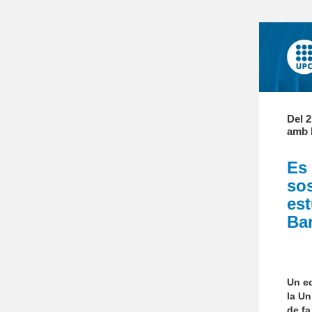
Del 2
amb l
Es 
sos
est
Ba
Un eq
la Un
de fa