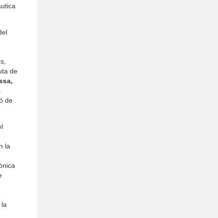
àutica
del
s,
uta de
issa,
s
ó de
l
n la
ònica
e
 la