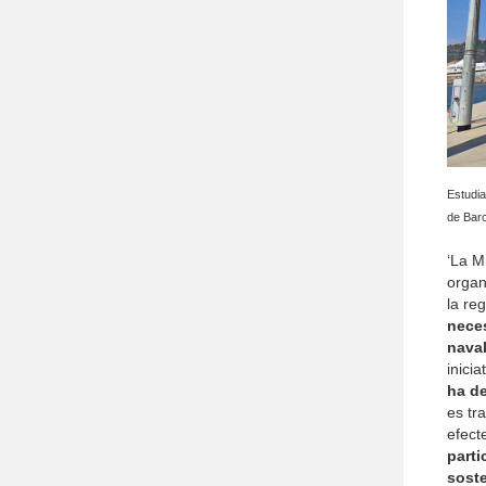
Estudia
de Bar
‘La M
organ
la re
neces
nava
inicia
ha de
es tr
efect
parti
soste