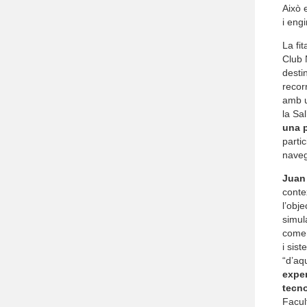
Això 
i eng
La fi
Club 
desti
recor
amb u
la Sal
una p
parti
naveg
Juan
conte
l’obj
simul
comer
i sis
“d’aq
exper
tecn
Facul