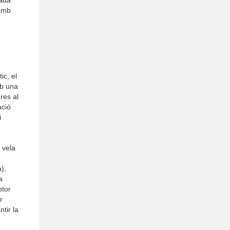
 amb
ic, el
mb una
res al
ació
i
 vela
),
a
ptor
r
ntir la