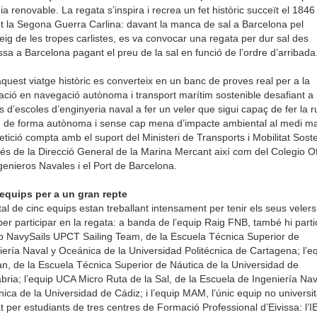
ia renovable. La regata s’inspira i recrea un fet històric succeït el 1846
t la Segona Guerra Carlina: davant la manca de sal a Barcelona pel
eig de les tropes carlistes, es va convocar una regata per dur sal des
issa a Barcelona pagant el preu de la sal en funció de l’ordre d’arribada
aquest viatge històric es converteix en un banc de proves real per a la
ació en navegació autònoma i transport marítim sostenible desafiant a
s d’escoles d’enginyeria naval a fer un veler que sigui capaç de fer la r
l, de forma autònoma i sense cap mena d’impacte ambiental al medi ma
tició compta amb el suport del Ministeri de Transports i Mobilitat Sost
vés de la Direcció General de la Marina Mercant així com del Colegio Of
genieros Navales i el Port de Barcelona.
equips per a un gran repte
tal de cinc equips estan treballant intensament per tenir els seus velers
per participar en la regata: a banda de l’equip Raig FNB, també hi parti
ip NavySails UPCT Sailing Team, de la Escuela Técnica Superior de
iería Naval y Oceánica de la Universidad Politécnica de Cartagena; l’e
n, de la Escuela Técnica Superior de Náutica de la Universidad de
bria; l’equip UCA Micro Ruta de la Sal, de la Escuela de Ingeniería Nav
ica de la Universidad de Cádiz; i l’equip MAM, l’únic equip no universit
t per estudiants de tres centres de Formació Professional d’Eivissa: l’I