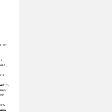
l Port
 i
iza’,
ria
rítim
ries
amb
00%
oma.