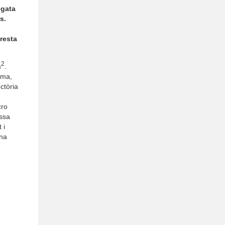
egata
s.
 resta
2
m
.
oma,
ectòria
cro
issa
 i
ona