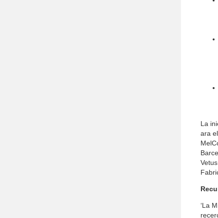
La in
ara e
MelCo
Barce
Vetus
Fabri
Recup
‘La M
recer