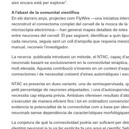
això encara està per explorar”.
A l'abast de la comunitat científica
En els darrers anys, projectes com FlyWire —una iniciativa inte
reconstruït el connectoma complet del cervell de la mosca de la f
microscòpia electrònica— han generat mapes detallats de totes
entre neurones del cervell. El pas següent, identificar a quin tipu
cada neurona, seguia sent un coll d'ampolla que requeria mesos
manual, reconeix l’investigador.
La recerca publicada introdueix un mètode, el NTAC, capaç d’as
neuronals basant-se exclusivament en la connectivitat sinàptica
molt elevada. Aquesta contribució s’insereix en un context d’exp
connectomes i de necessitat creixent d’eines automàtiques i esc
NTAC es presenta en dues variants: una de semisupervisada, qu
petit percentatge de neurones etiquetades, i una d’autosupervi
necessita cap etiqueta prèvia. Ambdues ofereixen resultats d’alta
s’executen de manera eficient fins i tot en ordinadors convencion
evidencia la potencialitat de la connectivitat com a base per ident
neuronals sense dependència de característiques morfològiques
La conjetura de què la connectividad podria ser suficient per det
identitat neuronal ja la va fer explícita fa uns anys el científic 