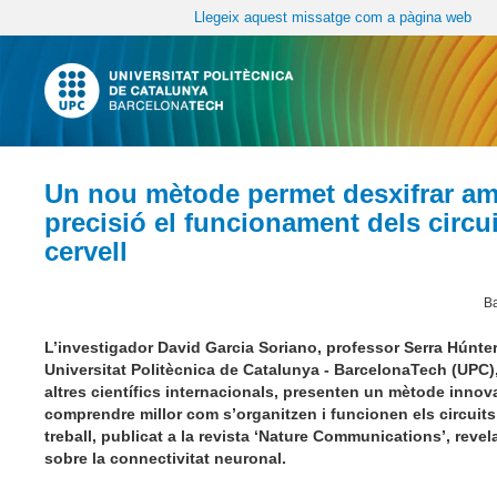
Llegeix aquest missatge com a pàgina web
Un nou mètode permet desxifrar a
precisió el funcionament dels circui
cervell
Ba
L’investigador David Garcia Soriano, professor Serra Húnter
Universitat Politècnica de Catalunya - BarcelonaTech (UPC
altres científics internacionals, presenten un mètode innov
comprendre millor com s’organitzen i funcionen els circuits 
treball, publicat a la revista ‘Nature Communications’, reve
sobre la connectivitat neuronal.