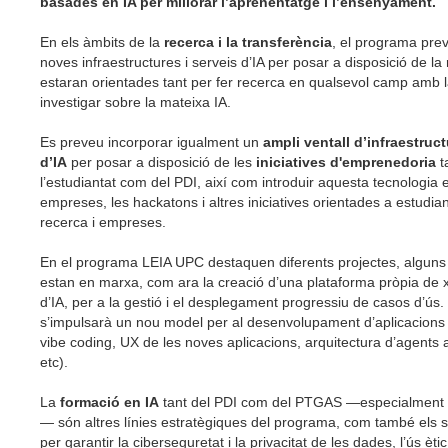
basades en IA per millorar l’aprenentatge i l’ensenyament.
En els àmbits de la
recerca i la transferència
, el programa pre
noves infraestructures i serveis d’IA per posar a disposició de la
estaran orientades tant per fer recerca en qualsevol camp amb 
investigar sobre la mateixa IA.
Es preveu incorporar igualment un
ampli ventall d’infraestruct
d’IA
per posar a disposició de les
iniciatives d'emprenedoria
t
l’estudiantat com del PDI, així com introduir aquesta tecnologia
empreses, les hackatons i altres iniciatives orientades a estudia
recerca i empreses.
En el programa LEIA UPC destaquen diferents projectes, alguns 
estan en marxa, com ara la creació d’una plataforma pròpia de x
d’IA, per a la gestió i el desplegament progressiu de casos d’ús.
s’impulsarà un nou model per al desenvolupament d’aplicacions
vibe coding, UX de les noves aplicacions, arquitectura d’agent
etc).
La
formació en IA
tant del PDI com del PTGAS —especialment 
— són altres línies estratègiques del programa, com també els s
per garantir la ciberseguretat i la privacitat de les dades, l’ús ètic