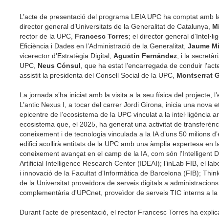
L’acte de presentació del programa LEIA UPC ha comptat amb la 
director general d’Universitats de la Generalitat de Catalunya,
Mi
rector de la UPC,
Francesc Torres
; el director general d’Intel·lig
Eficiència i Dades en l’Administració de la Generalitat,
Jaume Mi
vicerector d’Estratègia Digital,
Agustín Fernández
, i la secretà
UPC,
Neus Cónsul
, que ha estat l’encarregada de conduir l’ac
assistit la presidenta del Consell Social de la UPC,
Montserrat
G
La jornada s’ha iniciat amb la visita a la seu física del projecte, l
L’antic Nexus I, a tocar del carrer Jordi Girona, inicia una nova
epicentre de l’ecosistema de la UPC vinculat a la intel·ligència arti
ecosistema que, el 2025, ha generat una activitat de transferènc
coneixement i de tecnologia vinculada a la IA d’uns 50 milions d
edifici acollirà entitats de la UPC amb una àmplia expertesa en 
coneixement avançat en el camp de la IA, com són l’Intelligent 
Artificial Intelligence Research Center (IDEAI); l’inLab FIB, el la
i innovació de la Facultat d’Informàtica de Barcelona (FIB); Thi
de la Universitat proveïdora de serveis digitals a administracion
complementària d'UPCnet, proveïdor de serveis TIC interns a l
Durant l’acte de presentació, el rector Francesc Torres ha explic