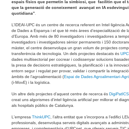
espais físics que permetin la simbiosi, que facilitin que el ta
que la generació de coneixement avançat en IA esdevingui 
quotidiana”
.
L’IDEAI-UPC és un centre de recerca referent en Intel·ligència Arti
de Dades a Espanya i el que té més àrees d’especialització de l
d’Europa. Amb més de 80 investigadors i investigadores a temp
investigadors i investigadores sènior permanents i 150 doctorand
màster, el centre desenvolupa un gran volum de projectes compet
transferència de tecnologia. Un dels projectes destacats és
UPC
dades multisectorial per cocrear i codissenyar solucions basade
la presa de decisions estratègiques, la planificació i a la innovac
entorn segur i regulat per provar, validar i compartir la integrac
àmbits de l’agroalimentació (
Espai de Dades Agroalimentari-Agri
(i-MovE) i la logística.
Un altre dels projectes d’aquest centre de recerca és
DigiPatICS
creat uns algorismes d’intel·ligència artificial per millorar el diag
als hospitals públics de Catalunya.
L'empresa
ThinkUPC
, l’altra entitat que s’incorpora a l’edifici
professionals, desenvolupa serveis digitals avançats a administr
empreses, i complementària d’UPCnet, que ofereix serveis TIC i