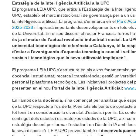
Estratègia de la Intel·ligència Artificial a la UPC
El programa LEIA UPC, que articula l’Estratègia de la Intel·ligència
UPC, estableix el marc institucional i de governança per a un ú
la intel·ligència artificial. El programa s’emmarca en el
Pla d’Act
2025-2028
i implicarà importants desenvolupaments en tots els à
de la Universitat. En el seu discurs, el rector Francesc Torres ha
és ja el motor de l’actual revolució industrial i social. La U
universitat tecnològica de referència a Catalunya, té la resp
d'estar a l'avantguarda d'aquesta tecnologia crucial i vetlla
socials i tecnològics que la seva utilització impliquen”
.
El programa LEIA UPC s’estructura en sis eixos fonamentals: g
docència i estudiantat, recerca i transferència; gestió universitàr
personal i plataforma tecnològica. Les iniciatives i projectes de
presenten en el nou
Portal de la Intel·ligència Artificial:
www.u
En l’àmbit de la
docència
, s’ha començat per analitzar què espe
de la UPC respecte a l’ús de la IA en tots els punts de contacte a
tot tenint en consideració la diversitat d’estudis i perfils. Es con
contingut dels estudis i els mateixos estudis de la UPC, així com
estratègia docent per formar l’estudiant en l’ús de la IA amb les 
la seva disposició. LEIA UPC preveu també el
desenvolupament