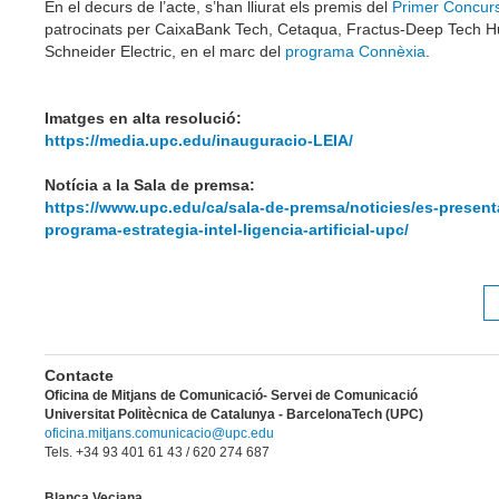
En el decurs de l’acte, s’han lliurat els premis del
Primer Concur
patrocinats per CaixaBank Tech, Cetaqua, Fractus-Deep Tech H
Schneider Electric, en el marc del
programa Connèxia
.
Imatges en alta resolució:
https://media.upc.edu/inauguracio-LEIA/
Notícia a la Sala de premsa:
https://www.upc.edu/ca/sala-de-premsa/noticies/es-present
programa-estrategia-intel-ligencia-artificial-upc/
Contacte
Oficina de Mitjans de Comunicació- Servei de Comunicació
Universitat Politècnica de Catalunya - BarcelonaTech (UPC)
oficina.mitjans.comunicacio@upc.edu
Tels. +34 93 401 61 43
/ 620 274 687
Blanca Veciana