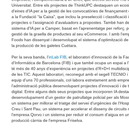
Universitat. Entre els projectes de ThinkUPC destaquen un eco
d'eines d'IA per a la gestió de les convocatòries de finançament
a la Fundació “la Caixa", que inclou la preselecció i classificació i
projectes o l'assignació d'avaluadors a propostes. També han d
sistema d'IA per a Camper, basat en l’aprenentatge per reforç, p
gestió de la graella de productes al seu eCommerce. I amb l'e
Foods han dissenyat i desenvolupat el sistema d'optimització de 
la producció de les galetes Cuétara.
Per la seva banda, l
’inLab FIB
, el laboratori d'innovació de la Fa
d'Informàtica de Barcelona (FIB) i que també ocupa un espai a l’
té més de 40 anys d’experiència en projectes d’R+D+I multidiscipl
de les TIC. Aquest laboratori, reconegut amb el segell TECNIO i
equip d'uns 70 professionals, col·labora estretament amb empre
l'administració pública desenvolupant projectes d'innovació i de
digital. Entre alguns dels seus projectes que incorporen IA dest
desenvolupament d'un gestor de patrullatge policial per als Mo
un sistema per millorar el triatge del servei d'urgències de l'Hosp
Creu i Sant Pau, un sistema per accelerar el disseny de circuits 
l'empresa Qorvo i un sistema per reduir el consum d'aigua en u
producció càrnia de l'empresa Friselva.