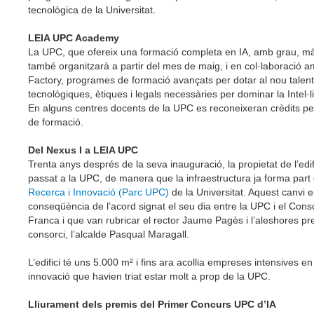
tecnològica de la Universitat.
LEIA UPC Academy
La UPC, que ofereix una formació completa en IA, amb grau, màs
també organitzarà a partir del mes de maig, i en col·laboració 
Factory, programes de formació avançats per dotar al nou talent
tecnològiques, ètiques i legals necessàries per dominar la Intel·lig
En alguns centres docents de la UPC es reconeixeran crèdits pe
de formació.
Del Nexus I a LEIA UPC
Trenta anys després de la seva inauguració, la propietat de l’edif
passat a la UPC, de manera que la infraestructura ja forma part
Recerca i Innovació (Parc UPC)
de la Universitat. Aquest canvi e
conseqüència de l’acord signat el seu dia entre la UPC i el Cons
Franca i que van rubricar el rector Jaume Pagès i l’aleshores pr
consorci, l’alcalde Pasqual Maragall.
L’edifici té uns 5.000 m² i fins ara acollia empreses intensives en
innovació que havien triat estar molt a prop de la UPC.
Lliurament dels premis del Primer Concurs UPC d’IA