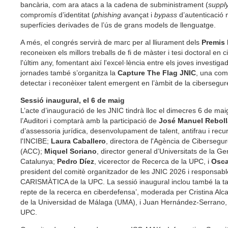
bancària, com ara atacs a la cadena de subministrament (
suppl
compromís d’identitat (
phishing
avançat i
bypass
d’autenticació 
superfícies derivades de l’ús de grans models de llenguatge.
A més, el congrés servirà de marc per al lliurament dels
Premis
reconeixen els millors treballs de fi de màster i tesi doctoral en 
l'últim any, fomentant així l'excel·lència entre els joves investiga
jornades també s’organitza la
Capture The Flag JNIC
, una comp
detectar i reconèixer talent emergent en l’àmbit de la cibersegur
Sessió inaugural, el 6 de maig
L’acte d’inauguració de les JNIC tindrà lloc el dimecres 6 de maig
l’Auditori i comptarà amb la participació de
José Manuel Reboll
d’assessoria jurídica, desenvolupament de talent, antifrau i re
l'INCIBE;
Laura Caballero
, directora de l'Agència de Cibersegu
(ACC);
Miquel Soriano
, director general d’Universitats de la Ge
Catalunya;
Pedro Díez
, vicerector de Recerca de la UPC, i
Osca
president del comitè organitzador de les JNIC 2026 i responsabl
CARISMÀTICA de la UPC. La sessió inaugural inclou també la ta
repte de la recerca en ciberdefensa’, moderada per Cristina Alca
de la Universidad de Málaga (UMA), i Juan Hernández-Serrano, 
UPC.