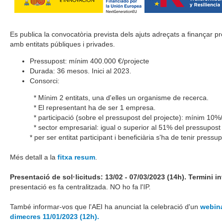
Es publica la convocatòria prevista dels ajuts adreçats a finançar pr
amb entitats públiques i privades.
Pressupost: mínim 400.000 €/projecte
Durada: 36 mesos. Inici al 2023.
Consorci:
* Mínim 2 entitats, una d'elles un organisme de recerca.
* El representant ha de ser 1 empresa.
* participació (sobre el pressupost del projecte): mínim 10%/e
* sector empresarial: igual o superior al 51% del pressupost
* per ser entitat participant i beneficiària s'ha de tenir pressupost
Més detall a la
fitxa resum
.
Presentació de sol·licituds: 13/02 - 07/03/2023 (14h). Termini in
presentació es fa centralitzada. NO ho fa l'IP.
També informar-vos que l'AEI ha anunciat la celebració d'un
webina
dimecres 11/01/2023 (12h).