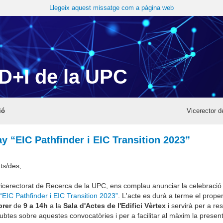
Llegeix aquest missatge com a pàgina web
D+I de la UPC
ió
Vicerector 
ay “EIC Pathfinder i EIC Transition 2023”
ts/des,
vicerectorat de Recerca de la UPC, ens complau anunciar la celebració
“EIC Pathfinder i EIC Transition 2023”
. L'acte es durà a terme el proper
brer
de
9 a 14h
a la
Sala d'Actes de l'Edifici Vèrtex
i servirà per a re
dubtes sobre aquestes convocatòries i per a facilitar al màxim la presen