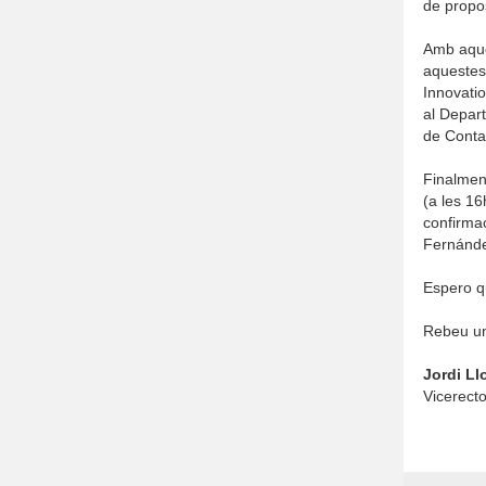
de propos
Amb aque
aquestes
Innovati
al Depart
de Contac
Finalment
(a les 16
confirmac
Fernánde
Espero qu
Rebeu una
Jordi Ll
Vicerect