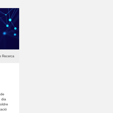
de Recerca
 de
 dia
soldre
tació