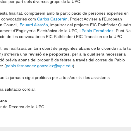
tes per part dels diversos grups de la UPC.
sta finalitat, comptarem amb la participació de persones expertes en
 convocatòries com
Carlos Casorrán
, Project Adviser a l'European
on Council,
Eduard Alarcón
, impulsor del projecte EIC Pathfinder Quadr
ament d'Enginyeria Electrònica de la UPC, i
Pablo Fernández
, Punt Na
te de les convocatòries EIC Pathfinder i EIC Transition de la UPC.
, es realitzarà un torn obert de preguntes abans de la cloenda i a la t
h) s'oferirà una
revisió de propostes
, per a la qual serà necessària
ió prèvia abans del proper 8 de febrer a través del correu de Pablo
z (
pablo.fernandez.gonzalez@upc.edu
).
e la jornada sigui profitosa per a tots/es els i les assistents.
 salutació cordial,
orca
or de Recerca de la UPC