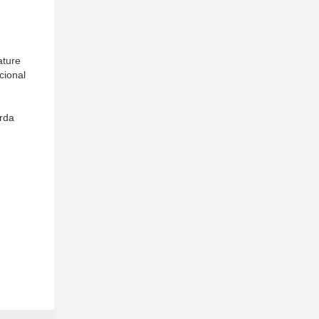
ature
cional
arda