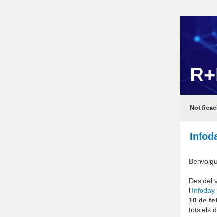
R+
Notificac
Infod
Benvolgu
Des del 
l'
Infoday 
10 de fe
tots els 