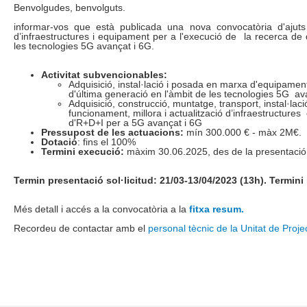
Benvolgudes, benvolguts.
informar-vos que està publicada una nova convocatòria d'ajuts
d’infraestructures i equipament per a l'execució de la recerca de q
les tecnologies 5G avançat i 6G.
Activitat subvencionables:
Adquisició, instal·lació i posada en marxa d'equipament
d'última generació en l'àmbit de les tecnologies 5G av
Adquisició, construcció, muntatge, transport, instal·la
funcionament, millora i actualització d’infraestructures 
d'R+D+I per a 5G avançat i 6G
Pressupost de les actuacions:
mín 300.000 € - màx 2M€.
Dotació
: fins el 100%
Termini execució:
màxim 30.06.2025, des de la presentació d
Termin presentació sol·licitud: 21/03-13/04/2023 (13h). Termini 
Més detall i accés a la convocatòria a la
fitxa resum
.
Recordeu de contactar amb el
personal tècnic de la Unitat de Proje