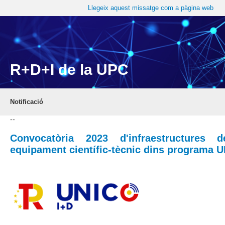
Llegeix aquest missatge com a pàgina web
R+D+I de la UPC
Notificació
--
Convocatòria 2023 d'infraestructures 
equipament científic-tècnic dins programa 