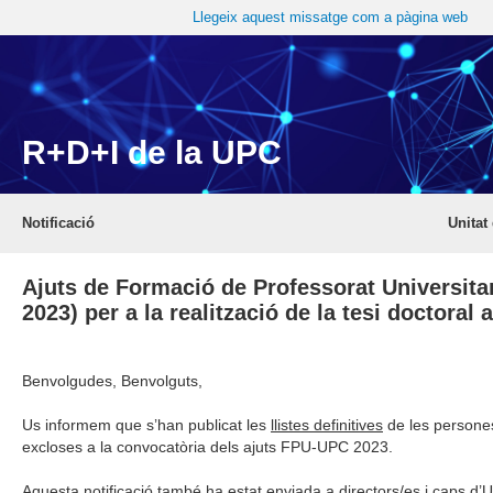
Llegeix aquest missatge com a pàgina web
R+D+I de la UPC
Notificació
Unitat
Ajuts de Formació de Professorat Universit
2023) per a la realització de la tesi doctoral 
Benvolgudes, Benvolguts,
Us informem que s’han publicat les
llistes definitives
de les persone
excloses a la convocatòria dels ajuts FPU-UPC 2023.
Aquesta notificació també ha estat enviada a directors/es i caps d’U