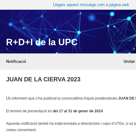
Llegeix aquest missatge com a pàgina web
R+D+I de la UPC
Notificació
Unitat
JUAN DE LA CIERVA 2023
U
s informem que s’ha publicat la convocatòria d'ajuts postdoctorals
JUAN DE 
El termini de presentació és
del 17 al 31 de gener de 2024
.
Aquesta notificació també ha estat enviada a directors/es i caps d’UTGs, si us p
creieu convenient.