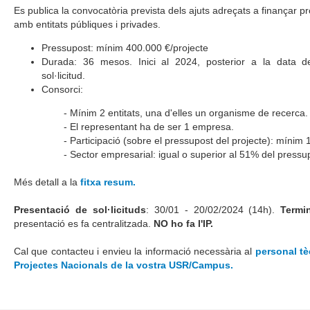
Es publica la convocatòria prevista dels ajuts adreçats a finançar pr
amb entitats públiques i privades.
Pressupost: mínim 400.000 €/projecte
Durada: 36 mesos. Inici al 2024, posterior a la data d
sol·licitud.
Consorci:
- Mínim 2 entitats, una d'elles un organisme de recerca.
- El representant ha de ser 1 empresa.
- Participació (sobre el pressupost del projecte): mínim 10
- Sector empresarial: igual o superior al 51% del pressu
Més detall a la
fitxa resum.
Presentació de sol·licituds
: 30/01 - 20/02/2024 (14h).
Termin
presentació es fa centralitzada.
NO ho fa l'IP.
Cal que contacteu i envieu la informació necessària al
personal tè
Projectes Nacionals de la vostra USR/Campus.