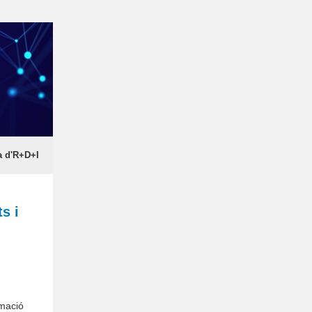
a d'R+D+I
s i
rmació