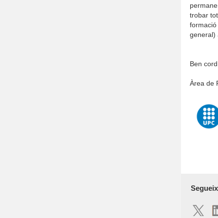
permanent
trobar to
formació 
general)
Ben cord
Àrea de 
Segueix