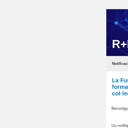
R+
Notificac
La Fu
forma
col·l
Benvolgu
Us notif