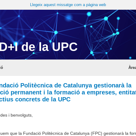
Llegeix aquest missatge com a pàgina web
D+I de la UPC
ió
Àre
ndació Politècnica de Catalunya gestionarà la
ció permanent i la formació a empreses, entitat
ectius concrets de la UPC
des i benvolguts,
iquem que la Fundació Politècnica de Catalunya (FPC) gestionarà la fo