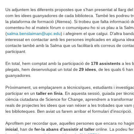
Us adjuntem les diferents propostes que s’han presentat al llarg del 
com les idees guanyadores de cada biblioteca. També les podreu tr
la plataforma de formació (Atenea). Si trobeu que falta informació d
comenteu-ho al mateix fòrum o comuniqueu-ho si us plau a la Salm
(
salma.benslaiman@upc.edu
) i afegirem el que calgui. D'altra banda
interessat en contactar amb les persones implicades en alguna idea
contacte també amb la Salma que us facilitarà els correus de conta
participant.
En total, hem comptat amb la participació de
178 assistents
a les b
plegats, hem desenvolupat un total de
29 idees
, de les quals 6 han 
guanyadores.
Pròximament, us emplaçarem a tècnics/ques, estudiants i investiga
participar en un
taller en línia
. En aquesta sessió, guiada per tècn
ciència ciutadana de Science for Change, aprendrem a transformar
reals de projectes les idees que van néixer a les trobades que vam 
les biblioteques. Ben aviat us farem arribar el formulari d'inscripció.
Aprofitem per recordar que, aquelles persones que encara no hagin
inicial
, han de
fer-la abans d'assistir al taller
online. La podeu fer