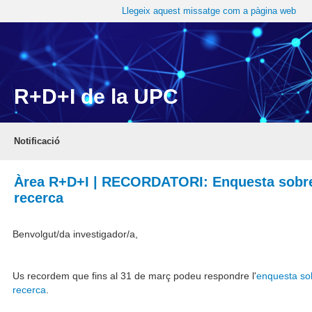
Llegeix aquest missatge com a pàgina web
R+D+I de la UPC
Notificació
Àrea R+D+I | RECORDATORI: Enquesta sobre
recerca
Benvolgut/da investigador/a,
Us recordem que fins al 31 de març podeu respondre l'
enquesta so
recerca
.