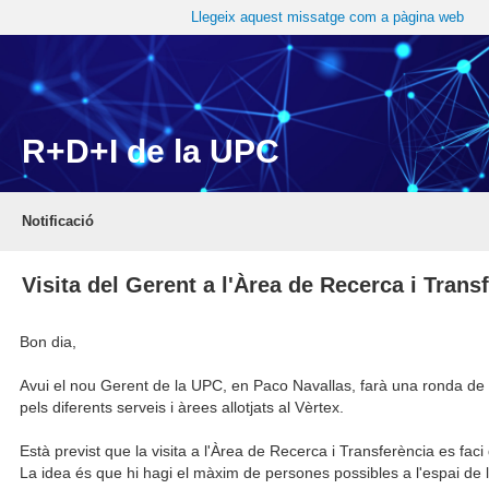
Llegeix aquest missatge com a pàgina web
R+D+I de la UPC
Notificació
Visita del Gerent a l'Àrea de Recerca i Trans
Bon dia,
Avui el nou Gerent de la UPC, en Paco Navallas, farà una ronda de v
pels diferents serveis i àrees allotjats al Vèrtex.
Està previst que la visita a l'Àrea de Recerca i Transferència es faci 
La idea és que hi hagi el màxim de persones possibles a l'espai de la