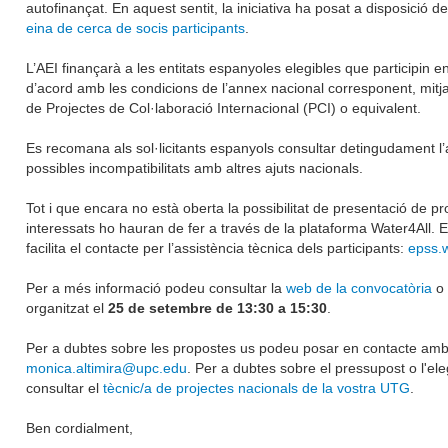
autofinançat. En aquest sentit, la iniciativa ha posat a disposició d
eina de cerca de socis participants
.
L’AEI finançarà a les entitats espanyoles elegibles que participin e
d’acord amb les condicions de l’annex nacional corresponent, mitj
de Projectes de Col·laboració Internacional (PCI) o equivalent.
Es recomana als sol·licitants espanyols consultar detingudament l’
possibles incompatibilitats amb altres ajuts nacionals.
Tot i que encara no està oberta la possibilitat de presentació de pr
interessats ho hauran de fer a través de la plataforma Water4All. 
facilita el contacte per l’assistència tècnica dels participants:
epss.
Per a més informació podeu consultar la
web de la convocatòria
o a
organitzat el
25 de setembre de 13:30 a 15:30
.
Per a dubtes sobre les propostes us podeu posar en contacte am
monica.altimira@upc.edu
. Per a dubtes sobre el pressupost o l'eleg
consultar el
tècnic/a de projectes nacionals de la vostra UTG
.
Ben cordialment,