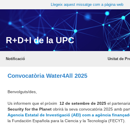
Llegeix aquest missatge com a pàgina web
R+D+I de la UPC
Notificació
Unitat de Pr
Convocatòria Water4All 2025
Benvolguts/des,
Us informem que el pròxim
12 de setembre de 2025
el partenari
Security for the Planet
obrirà la seva convocatòria 2025 amb parti
Agencia Estatal de Investigació (AEI) com a agència finançad
la Fundación Española para la Ciencia y la Tecnología (FECYT).