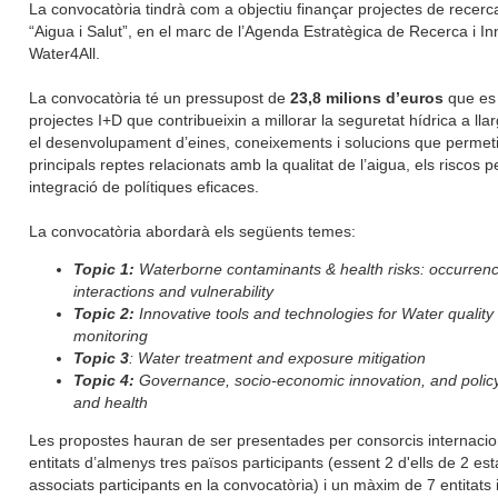
La convocatòria tindrà com a objectiu finançar projectes de recerc
“Aigua i Salut”, en el marc de l’Agenda Estratègica de Recerca i I
Water4All.
La convocatòria té un pressupost de
23,8 milions d’euros
que es 
projectes I+D que contribueixin a millorar la seguretat hídrica a ll
el desenvolupament d’eines, coneixements i solucions que permet
principals reptes relacionats amb la qualitat de l’aigua, els riscos p
integració de polítiques eficaces.
La convocatòria abordarà els següents temes:
Topic 1:
Waterborne contaminants & health risks: occurrenc
interactions and vulnerability
Topic 2:
Innovative tools and technologies for Water qualit
monitoring
Topic 3
: Water treatment and exposure mitigation
Topic 4:
Governance, socio-economic innovation, and policy 
and health
Les propostes hauran de ser presentades per consorcis internacio
entitats d’almenys tres països participants (essent 2 d'ells de 2 e
associats participants en la convocatòria) i un màxim de 7 entitats 