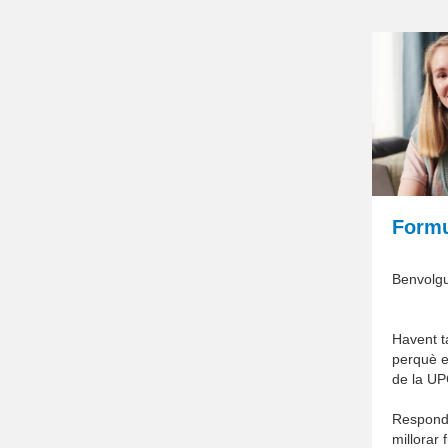
Formu
Benvolgu
Havent ta
perquè e
de la UP
Respondr
millorar 