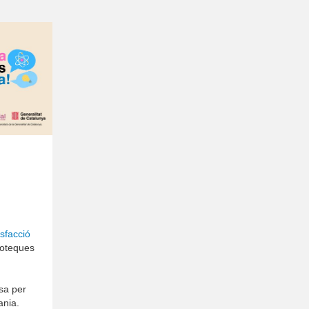
isfacció
ioteques
sa per
ania.