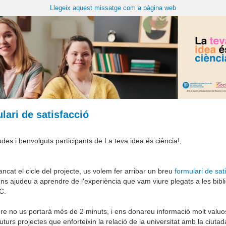
Llegeix aquest missatge com a pàgina web
lari de satisfacció
des i benvolguts participants de La teva idea és ciència!,
ncat el cicle del projecte, us volem fer arribar un breu
formulari de sat
ns ajudeu a aprendre de l'experiència que vam viure plegats a les bibl
C.
e no us portarà més de 2 minuts, i ens donareu informació molt valuo
futurs projectes que enforteixin la relació de la universitat amb la ciutad