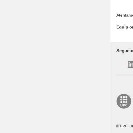
Atentame
Equip or
Segueix
© UPC. Un